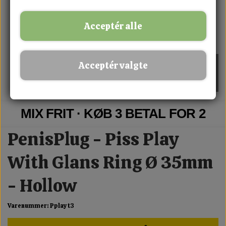
Acceptér alle
Acceptér valgte
MIX FRIT · KØB 3 BETAL FOR 2
PenisPlug - Piss Play
With Glans Ring Ø 35mm
- Hollow
Varenummer: Pplay t3