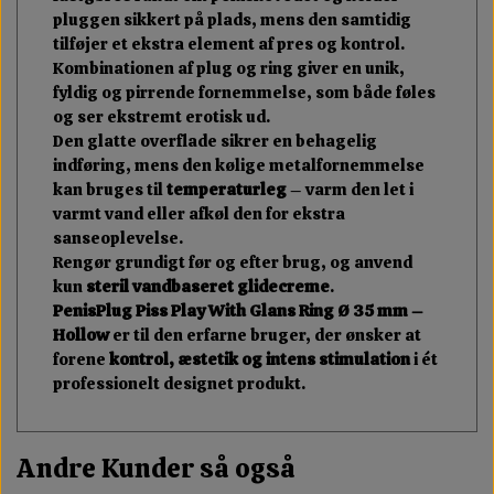
pluggen sikkert på plads, mens den samtidig
tilføjer et ekstra element af pres og kontrol.
Kombinationen af plug og ring giver en unik,
fyldig og pirrende fornemmelse, som både føles
og ser ekstremt erotisk ud.
Den glatte overflade sikrer en behagelig
indføring, mens den kølige metalfornemmelse
kan bruges til
temperaturleg
– varm den let i
varmt vand eller afkøl den for ekstra
sanseoplevelse.
Rengør grundigt før og efter brug, og anvend
kun
steril vandbaseret glidecreme
.
PenisPlug Piss Play With Glans Ring Ø 35 mm –
Hollow
er til den erfarne bruger, der ønsker at
forene
kontrol, æstetik og intens stimulation
i ét
professionelt designet produkt.
Andre Kunder så også