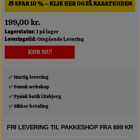
🎁 SPAR 10 % – KLIK HER OG FÅ RABATKODEN
199,00 kr.
Lagerstatus:
1 på lager
Leveringstid:
Omgående Levering
KØB NU!
✅ Hurtig levering
✅ Dansk webshop
✅ Fysisk butik i Esbjerg
✅ Sikker betaling
FRI LEVERING TIL PAKKESHOP FRA 699 KR