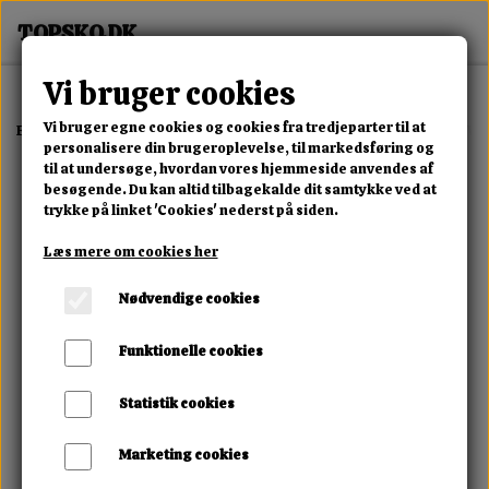
Vi bruger cookies
Vi bruger egne cookies og cookies fra tredjeparter til at
Forside
Erotisk Kollektion
Alle Produkter
PenisPlug - Piss Play W
personalisere din brugeroplevelse, til markedsføring og
til at undersøge, hvordan vores hjemmeside anvendes af
besøgende. Du kan altid tilbagekalde dit samtykke ved at
trykke på linket 'Cookies' nederst på siden.
Læs mere om cookies her
Nødvendige cookies
Funktionelle cookies
Statistik cookies
Marketing cookies