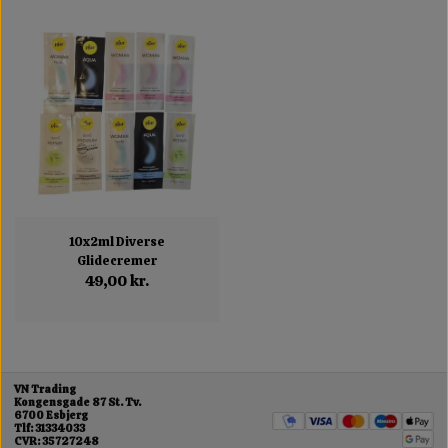
10x2ml Diverse
Glidecremer
49,00 kr.
VN Trading
Kongensgade 87 St. Tv.
6700 Esbjerg
Tlf: 31334033
CVR: 35727248