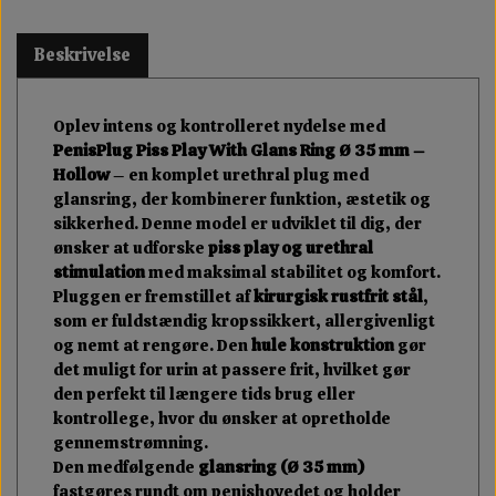
Beskrivelse
Oplev intens og kontrolleret nydelse med
PenisPlug Piss Play With Glans Ring Ø 35 mm –
Hollow
– en komplet urethral plug med
glansring, der kombinerer funktion, æstetik og
sikkerhed. Denne model er udviklet til dig, der
ønsker at udforske
piss play og urethral
stimulation
med maksimal stabilitet og komfort.
Pluggen er fremstillet af
kirurgisk rustfrit stål
,
som er fuldstændig kropssikkert, allergivenligt
og nemt at rengøre. Den
hule konstruktion
gør
det muligt for urin at passere frit, hvilket gør
den perfekt til længere tids brug eller
kontrollege, hvor du ønsker at opretholde
gennemstrømning.
Den medfølgende
glansring (Ø 35 mm)
fastgøres rundt om penishovedet og holder