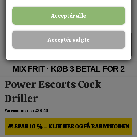
Acceptér alle
Acceptér valgte
MIX FRIT · KØB 3 BETAL FOR 2
Power Escorts Cock
Driller
Varenummer: br238 r16
🎁 SPAR 10 % – KLIK HER OG FÅ RABATKODEN