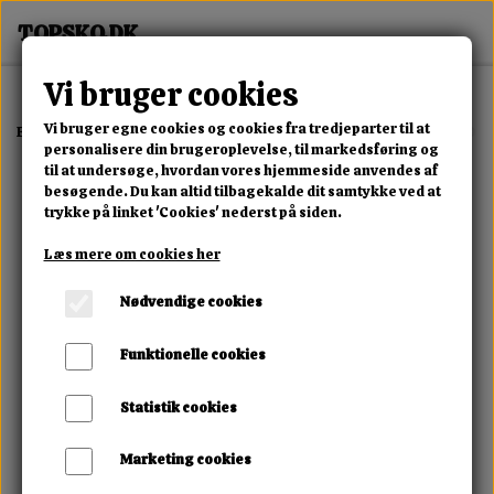
Vi bruger cookies
Vi bruger egne cookies og cookies fra tredjeparter til at
Forside
Erotisk Kollektion
Alle Produkter
Power Escorts Cock Dril
personalisere din brugeroplevelse, til markedsføring og
til at undersøge, hvordan vores hjemmeside anvendes af
besøgende. Du kan altid tilbagekalde dit samtykke ved at
trykke på linket 'Cookies' nederst på siden.
Læs mere om cookies her
Nødvendige cookies
Funktionelle cookies
Statistik cookies
Marketing cookies