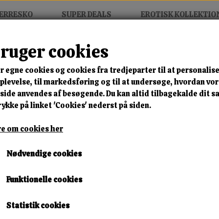
ERRESKO
SUPER DEALS
EROTISK KOLLEKTIO
bruger cookies
scorts Donut Ring
r egne cookies og cookies fra tredjeparter til at personalise
MIX FRIT • KØB 3 BETAL FOR
levelse, til markedsføring og til at undersøge, hvordan vo
ide anvendes af besøgende. Du kan altid tilbagekalde dit 
Power Escorts Donut Ring
rykke på linket 'Cookies' nederst på siden.
Varenummer: br121 r16
e om cookies her
🎁 SPAR 10 % – KLIK 
Nødvendige cookies
49,00 kr.
Funktionelle cookies
Lagerstatus:
3 på lager
Leveringstid:
Omgående Levering
Statistik cookies