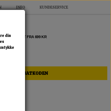
N
INFO
KUNDESERVICE
re din
 2 • FRI FRAGT FRA 699 KR
res
samtykke
HER OG FÅ RABATKODEN