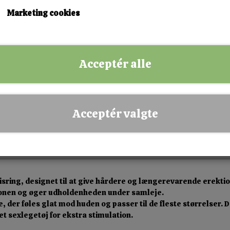
KØB NU!
Marketing cookies
✅ Hurtig levering
✅ Dansk webshop
Acceptér alle
✅ Fysisk butik i Esbjerg
✅ Sikker betaling
Acceptér valgte
isring, designet til at give hårdere og længerevarende erektio
ionen og øger udholdenheden under samleje.
le, der føles glat mod huden og passer til de fleste størrelser
 sexlegetøj for ekstra stimulation.