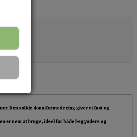
ner. Den solide donutformede ring giver et fast og
. Den er nem at bruge, ideel for både begyndere og