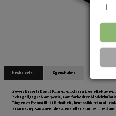
Beskrivelse
Egenskaber
Power Escorts Donut Ring er en klassisk og effektiv pen
behageligt greb om penis, som forbedrer blodcirkulat
Ringen er fremstillet i fleksibelt, kropssikkert materia
erfarne, og kan anvendes alene eller sammen med andet