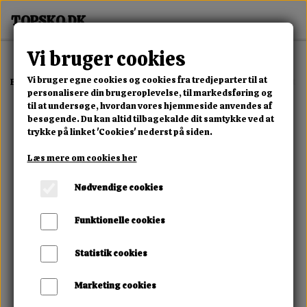
Vi bruger cookies
Vi bruger egne cookies og cookies fra tredjeparter til at
Forside
Erotisk Kollektion
Alle Produkter
Power Escorts G-Spot P
personalisere din brugeroplevelse, til markedsføring og
til at undersøge, hvordan vores hjemmeside anvendes af
besøgende. Du kan altid tilbagekalde dit samtykke ved at
trykke på linket 'Cookies' nederst på siden.
Læs mere om cookies her
Nødvendige cookies
Funktionelle cookies
Statistik cookies
Marketing cookies