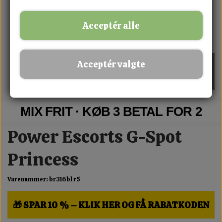
Acceptér alle
Acceptér valgte
MIX FRIT · KØB 3 BETAL FOR 2
Power Escorts G-Spot
Princess
Varenummer: br316bl r5
🎁 SPAR 10 % – KLIK HER OG FÅ RABATKODEN