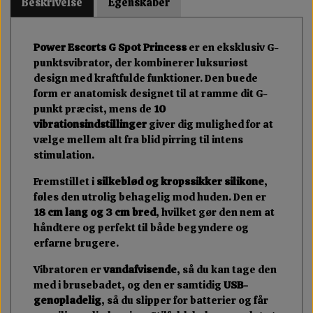
Beskrivelse
Egenskaber
Power Escorts G Spot Princess
er en eksklusiv G-
punktsvibrator, der kombinerer luksuriøst
design med kraftfulde funktioner. Den buede
form er anatomisk designet til at ramme dit G-
punkt præcist, mens de
10
vibrationsindstillinger
giver dig mulighed for at
vælge mellem alt fra blid pirring til intens
stimulation.
Fremstillet i
silkeblød og kropssikker silikone
,
føles den utrolig behagelig mod huden. Den er
18 cm lang og 3 cm bred
, hvilket gør den nem at
håndtere og perfekt til både begyndere og
erfarne brugere.
Vibratoren er
vandafvisende
, så du kan tage den
med i brusebadet, og den er samtidig
USB-
genopladelig
, så du slipper for batterier og får