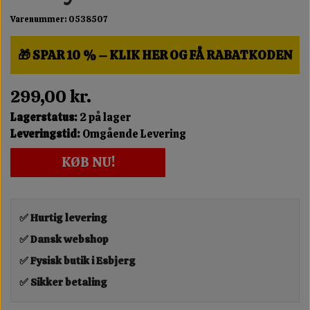
Varenummer: 0538507
🎁 SPAR 10 % – KLIK HER OG FÅ RABATKODEN
299,00 kr.
Lagerstatus:
2 på lager
Leveringstid:
Omgående Levering
KØB NU!
✅ Hurtig levering
✅ Dansk webshop
✅ Fysisk butik i Esbjerg
✅ Sikker betaling