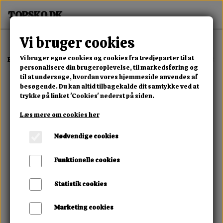
Vi bruger cookies
Vi bruger egne cookies og cookies fra tredjeparter til at
Forside
Erotisk Kollektion
Alle Produkter
Pussy To Go Classic Red
personalisere din brugeroplevelse, til markedsføring og
til at undersøge, hvordan vores hjemmeside anvendes af
besøgende. Du kan altid tilbagekalde dit samtykke ved at
trykke på linket 'Cookies' nederst på siden.
Læs mere om cookies her
Nødvendige cookies
Funktionelle cookies
Statistik cookies
Marketing cookies