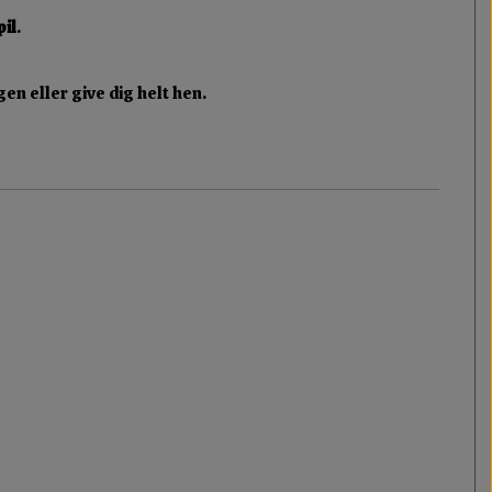
pil
.
gen eller give dig helt hen.