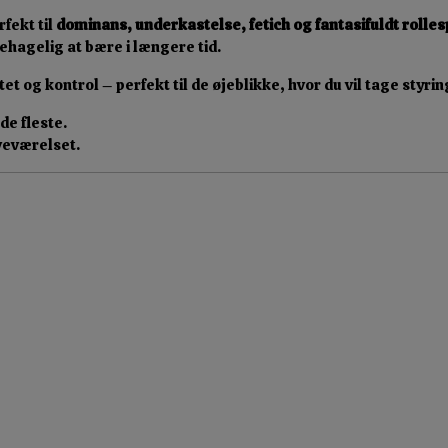
fekt til
dominans, underkastelse, fetich og fantasifuldt rolles
hagelig at bære i længere tid.
t og kontrol – perfekt til de øjeblikke, hvor du vil tage styrin
de fleste.
oveværelset.