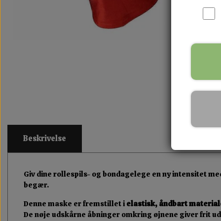
Beskrivelse
Giv dine rollespils- og bondagelege en ny intensitet m
begær.
Denne maske er fremstillet i
elastisk, åndbart material
De nøje udskårne åbninger omkring øjnene giver frit ud