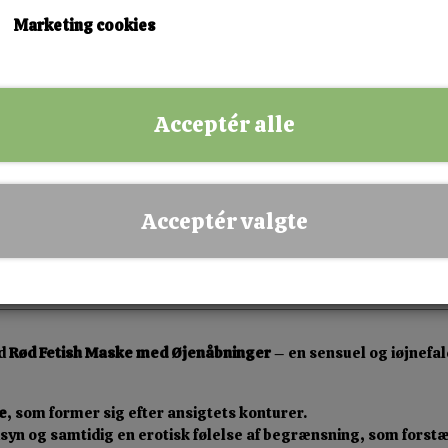
KØB NU!
Marketing cookies
✅ Hurtig levering
✅ Dansk webshop
Acceptér alle
✅ Fysisk butik i Esbjerg
✅ Sikker betaling
Acceptér valgte
ed
Rød Fetish Maske med Øjenåbninger
– en sensuel og iøjnefa
e
, som former sig efter ansigtets konturer.
syn og samtidig en erotisk følelse af begrænsning, som forstæ