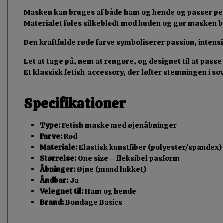
Masken kan bruges af både ham og hende og passer per
Materialet føles silkeblødt mod huden og gør masken be
Den kraftfulde røde farve symboliserer passion, intensite
Let at tage på, nem at rengøre, og designet til at passe 
Et klassisk fetish-accessory, der løfter stemningen i s
Specifikationer
Type:
Fetish maske med øjenåbninger
Farve:
Rød
Materiale:
Elastisk kunstfiber (polyester/spandex)
Størrelse:
One size – fleksibel pasform
Åbninger:
Øjne (mund lukket)
Åndbar:
Ja
Velegnet til:
Ham og hende
Brand:
Bondage Basics