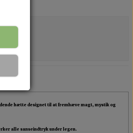
ldende hætte designet til at fremhæve magt, mystik og
rker alle sanseindtryk under legen.