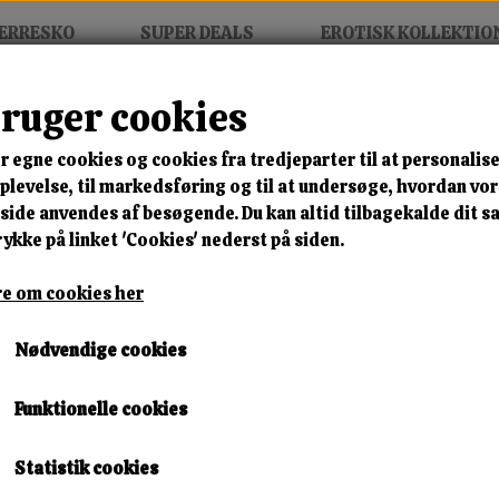
ERRESKO
SUPER DEALS
EROTISK KOLLEKTIO
bruger cookies
sm Maske
r egne cookies og cookies fra tredjeparter til at personalise
MIX FRIT • KØB 3 BETAL FOR
levelse, til markedsføring og til at undersøge, hvordan vo
ide anvendes af besøgende. Du kan altid tilbagekalde dit 
Rød Bdsm Maske
rykke på linket 'Cookies' nederst på siden.
Varenummer: Red t3
e om cookies her
🎁 SPAR 10 % – KLIK 
Nødvendige cookies
119,00 kr.
Funktionelle cookies
Lagerstatus:
2 på lager
Leveringstid:
Omgående Levering
Statistik cookies