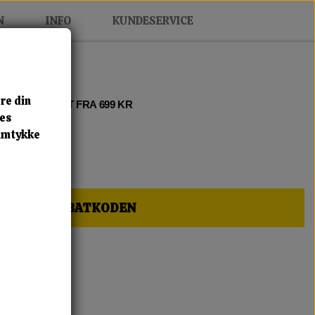
N
INFO
KUNDESERVICE
re din
 2 • FRI FRAGT FRA 699 KR
res
samtykke
HER OG FÅ RABATKODEN