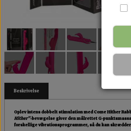
Beskrivelse
Oplev intens dobbelt stimulation med
Come Hither Rabb
Hither”
-bevægelse giver den målrettet G-punktsmassage
forskellige vibrationsprogrammer
, så du kan skrædder