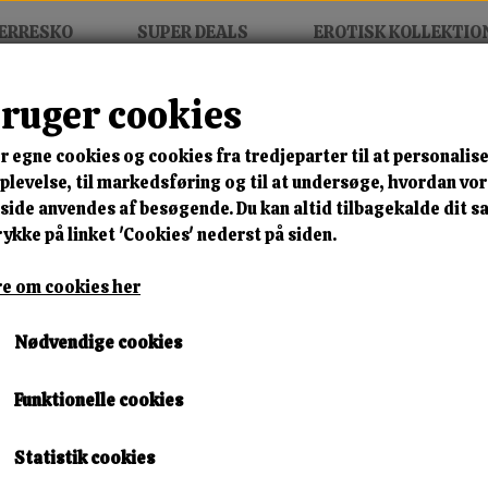
ERRESKO
SUPER DEALS
EROTISK KOLLEKTIO
bruger cookies
Gesture Vibe Couture
r egne cookies og cookies fra tredjeparter til at personalise
MIX FRIT • KØB 3 BETAL FOR
levelse, til markedsføring og til at undersøge, hvordan vo
ide anvendes af besøgende. Du kan altid tilbagekalde dit 
Rabbit Gesture Vibe Coutur
rykke på linket 'Cookies' nederst på siden.
Varenummer: Gesture r2
e om cookies her
🎁 SPAR 10 % – KLIK 
Nødvendige cookies
999,00 kr.
Funktionelle cookies
Lagerstatus:
1 på lager
Leveringstid:
Omgående Levering
Statistik cookies