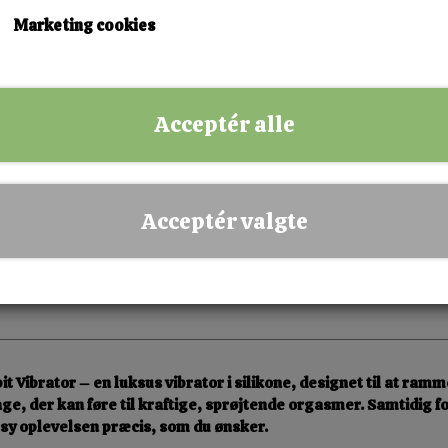
KØB NU!
Marketing cookies
✅ Hurtig levering
✅ Dansk webshop
Acceptér alle
✅ Fysisk butik i Esbjerg
✅ Sikker betaling
Acceptér valgte
it Vibrator
– en luksus vibrator i silikone, designet til at ram
, der kan føre til kraftige, sprøjtende orgasmer. Samtidig fo
sy oplevelsen præcis, som du ønsker.