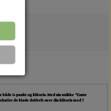
me både
G-punkt og klitoris
. Med sin unikke
“Come
rkæler de bløde dobbelt-ører din klitoris med
7