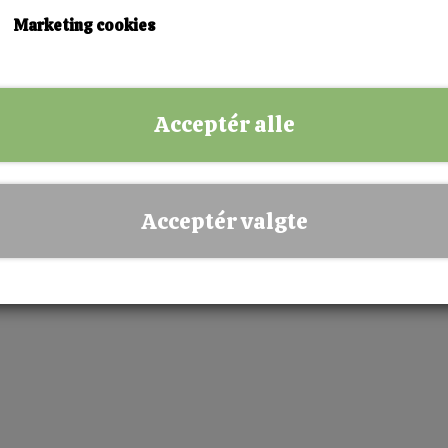
Leveringstid:
Omgående Levering
Marketing cookies
KØB NU!
Acceptér alle
✅ Hurtig levering
✅ Dansk webshop
✅ Fysisk butik i Esbjerg
Acceptér valgte
✅ Sikker betaling