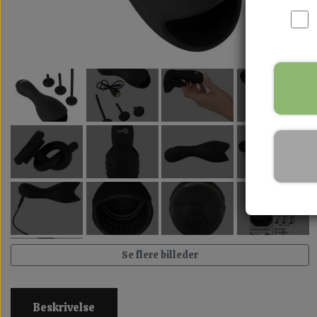
Se flere billeder
Beskrivelse