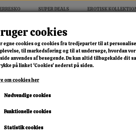
ERRESKO
SUPER DEALS
EROTISK KOLLEKTIO
bruger cookies
en´s Gear Glans Masturbator - 3 Attachable Dilators
r egne cookies og cookies fra tredjeparter til at personalise
MIX FRIT • KØB 3 BETAL FOR
levelse, til markedsføring og til at undersøge, hvordan vo
ide anvendes af besøgende. Du kan altid tilbagekalde dit 
Rebel Men´s Gear Glans Mas
rykke på linket 'Cookies' nederst på siden.
Dilators
e om cookies her
Varenummer: 599018 3 dil
Nødvendige cookies
🎁 SPAR 10 % – KLIK 
Funktionelle cookies
499,00 kr.
Statistik cookies
Lagerstatus:
1 på lager