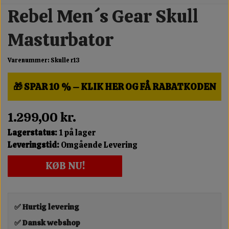
Rebel Men´s Gear Skull
Masturbator
Varenummer: Skulle r13
🎁 SPAR 10 % – KLIK HER OG FÅ RABATKODEN
1.299,00 kr.
Lagerstatus:
1 på lager
Leveringstid:
Omgående Levering
KØB NU!
✅ Hurtig levering
✅ Dansk webshop