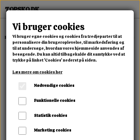
Vi bruger cookies
Vi bruger egne cookies og cookies fra tredjeparter til at
Forside
Erotisk Kollektion
Alle Produkter
Rebel Men´s Gear Skull
personalisere din brugeroplevelse, til markedsføring og
til at undersøge, hvordan vores hjemmeside anvendes af
besøgende. Du kan altid tilbagekalde dit samtykke ved at
trykke på linket 'Cookies' nederst på siden.
Læs mere om cookies her
Nødvendige cookies
Funktionelle cookies
Statistik cookies
Marketing cookies