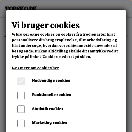
Vi bruger cookies
Vi bruger egne cookies og cookies fra tredjeparter til at
Forside
Erotisk Kollektion
Alle Produkter
Rechargeable Massager
personalisere din brugeroplevelse, til markedsføring og
til at undersøge, hvordan vores hjemmeside anvendes af
besøgende. Du kan altid tilbagekalde dit samtykke ved at
trykke på linket 'Cookies' nederst på siden.
Læs mere om cookies her
Nødvendige cookies
Funktionelle cookies
Statistik cookies
Marketing cookies