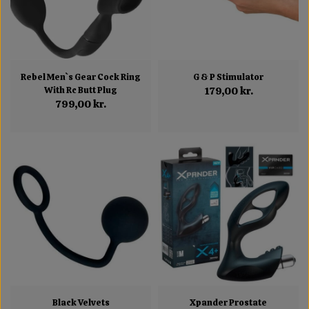
Rebel Men`s Gear Cock Ring
G & P Stimulator
With Rc Butt Plug
179,00 kr.
799,00 kr.
Black Velvets
Xpander Prostate