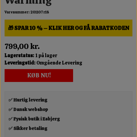
Varenummer: 201107 r18
🎁 SPAR 10 % – KLIK HER OG FÅ RABATKODEN
799,00 kr.
Lagerstatus:
1 på lager
Leveringstid:
Omgående Levering
KØB NU!
✅ Hurtig levering
✅ Dansk webshop
✅ Fysisk butik i Esbjerg
✅ Sikker betaling