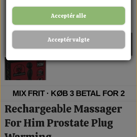
Acceptér alle
Acceptér valgte
MIX FRIT · KØB 3 BETAL FOR 2
Rechargeable Massager
For Him Prostate Plug
Warming