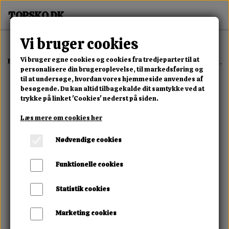
Vi bruger cookies
Vi bruger egne cookies og cookies fra tredjeparter til at
Forside
Erotisk Kollektion
Alle Produkter
Rechargeable Massager
personalisere din brugeroplevelse, til markedsføring og
til at undersøge, hvordan vores hjemmeside anvendes af
besøgende. Du kan altid tilbagekalde dit samtykke ved at
trykke på linket 'Cookies' nederst på siden.
Læs mere om cookies her
Nødvendige cookies
Funktionelle cookies
Statistik cookies
Marketing cookies