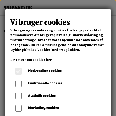
Vi bruger cookies
Vi bruger egne cookies og cookies fra tredjeparter til at
Forside
Erotisk Kollektion
Dvd
Sadistic Rope Ariel X Will Submit
personalisere din brugeroplevelse, til markedsføring og
til at undersøge, hvordan vores hjemmeside anvendes af
besøgende. Du kan altid tilbagekalde dit samtykke ved at
trykke på linket 'Cookies' nederst på siden.
Læs mere om cookies her
Nødvendige cookies
Funktionelle cookies
Statistik cookies
Marketing cookies