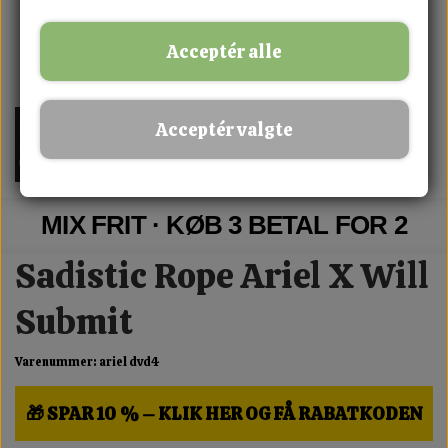
Acceptér alle
Acceptér valgte
MIX FRIT · KØB 3 BETAL FOR 2
Sadistic Rope Ariel X Will
Submit
Varenummer: ariel dvd4
🎁 SPAR 10 % – KLIK HER OG FÅ RABATKODEN