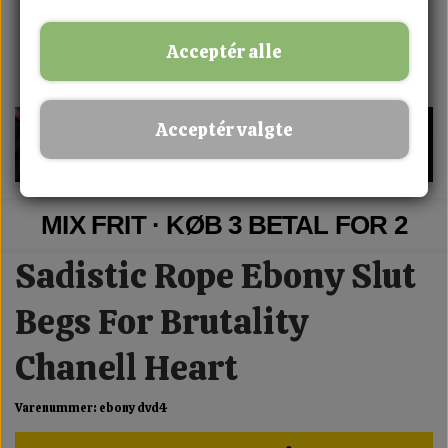
Acceptér alle
Acceptér valgte
MIX FRIT · KØB 3 BETAL FOR 2
Sadistic Rope Ebony Slut
Begs For Brutality
Chanell Heart
Varenummer: ebony dvd4