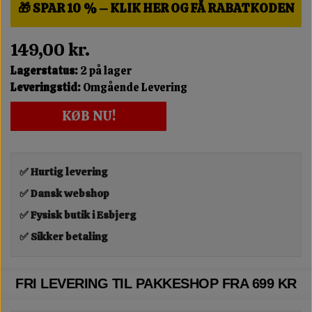
🎁 SPAR 10 % – KLIK HER OG FÅ RABATKODEN
149,00 kr.
Lagerstatus:
2 på lager
Leveringstid:
Omgående Levering
KØB NU!
✅ Hurtig levering
✅ Dansk webshop
✅ Fysisk butik i Esbjerg
✅ Sikker betaling
FRI LEVERING TIL PAKKESHOP FRA 699 KR