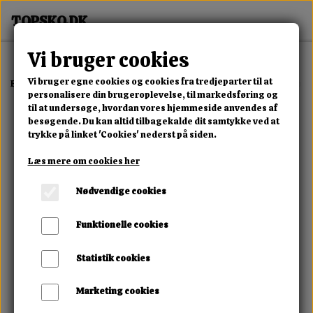
Vi bruger cookies
Vi bruger egne cookies og cookies fra tredjeparter til at
Forside
Erotisk Kollektion
Dvd
Sadistic Rope Ebony Slut Begs For B
personalisere din brugeroplevelse, til markedsføring og
til at undersøge, hvordan vores hjemmeside anvendes af
besøgende. Du kan altid tilbagekalde dit samtykke ved at
trykke på linket 'Cookies' nederst på siden.
Læs mere om cookies her
Nødvendige cookies
Funktionelle cookies
Statistik cookies
Marketing cookies