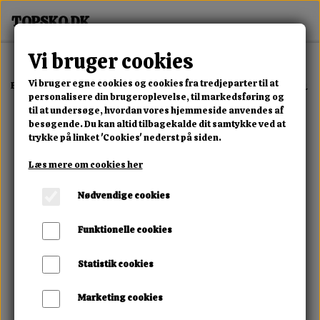
Vi bruger cookies
Vi bruger egne cookies og cookies fra tredjeparter til at
Forside
Erotisk Kollektion
Dvd
Sadistic Rope Extreme Suffering
personalisere din brugeroplevelse, til markedsføring og
til at undersøge, hvordan vores hjemmeside anvendes af
besøgende. Du kan altid tilbagekalde dit samtykke ved at
trykke på linket 'Cookies' nederst på siden.
Læs mere om cookies her
Nødvendige cookies
Funktionelle cookies
Statistik cookies
Marketing cookies