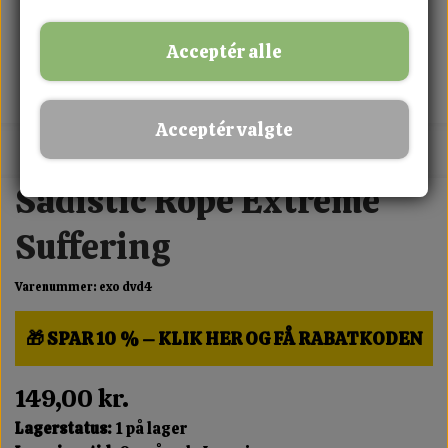
Acceptér alle
Acceptér valgte
MIX FRIT · KØB 3 BETAL FOR 2
Sadistic Rope Extreme
Suffering
Varenummer: exo dvd4
🎁 SPAR 10 % – KLIK HER OG FÅ RABATKODEN
149,00 kr.
Lagerstatus:
1 på lager