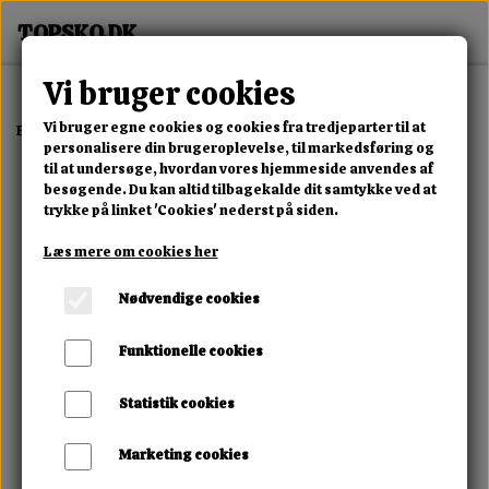
Vi bruger cookies
Vi bruger egne cookies og cookies fra tredjeparter til at
Forside
Erotisk Kollektion
Dvd
Sadistic Rope Fresh Meat
personalisere din brugeroplevelse, til markedsføring og
til at undersøge, hvordan vores hjemmeside anvendes af
besøgende. Du kan altid tilbagekalde dit samtykke ved at
trykke på linket 'Cookies' nederst på siden.
Læs mere om cookies her
Nødvendige cookies
Funktionelle cookies
Statistik cookies
Marketing cookies