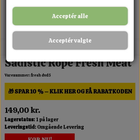
Acceptér alle
Acceptér valgte
MIX FRIT · KØB 3 BETAL FOR 2
Sadistic Rope Fresh Meat
Varenummer: fresh dvd5
🎁 SPAR 10 % – KLIK HER OG FÅ RABATKODEN
149,00 kr.
Lagerstatus:
1 på lager
Leveringstid:
Omgående Levering
KØB NU!