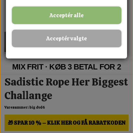
Acceptér alle
Acceptér valgte
MIX FRIT · KØB 3 BETAL FOR 2
Sadistic Rope Her Biggest
Challange
Varenummer: big dvd4
🎁 SPAR 10 % – KLIK HER OG FÅ RABATKODEN