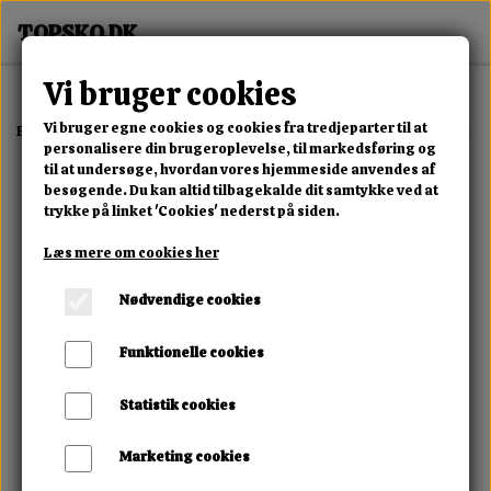
Vi bruger cookies
Vi bruger egne cookies og cookies fra tredjeparter til at
Forside
Erotisk Kollektion
Dvd
Sadistic Rope Her Biggest Challan
personalisere din brugeroplevelse, til markedsføring og
til at undersøge, hvordan vores hjemmeside anvendes af
besøgende. Du kan altid tilbagekalde dit samtykke ved at
trykke på linket 'Cookies' nederst på siden.
Læs mere om cookies her
Nødvendige cookies
Funktionelle cookies
Statistik cookies
Marketing cookies