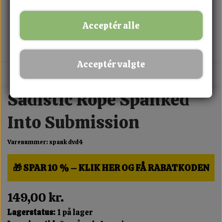
Acceptér alle
Acceptér valgte
MIX FRIT · KØB 3 BETAL FOR 2
Sadistic Rope Spanked
Into Submission
Varenummer: spank dvd4
🎁 SPAR 10 % – KLIK HER OG FÅ RABATKODEN
149,00 kr.
Lagerstatus:
1 på lager