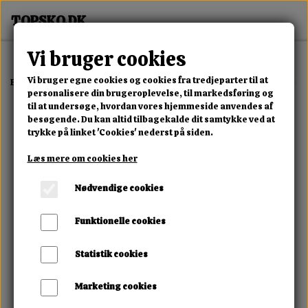
Vi bruger cookies
Vi bruger egne cookies og cookies fra tredjeparter til at
Forside
Erotisk Kollektion
Dvd
Sadistic Rope Spanked Into Submi
personalisere din brugeroplevelse, til markedsføring og
til at undersøge, hvordan vores hjemmeside anvendes af
besøgende. Du kan altid tilbagekalde dit samtykke ved at
trykke på linket 'Cookies' nederst på siden.
Læs mere om cookies her
Nødvendige cookies
Funktionelle cookies
Statistik cookies
Marketing cookies