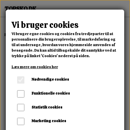
Vi bruger cookies
Vi bruger egne cookies og cookies fra tredjeparter til at
Forside
Erotisk Kollektion
Alle Produkter
Secura Condoms Extra S
personalisere din brugeroplevelse, til markedsføring og
til at undersøge, hvordan vores hjemmeside anvendes af
besøgende. Du kan altid tilbagekalde dit samtykke ved at
trykke på linket 'Cookies' nederst på siden.
Læs mere om cookies her
Nødvendige cookies
Funktionelle cookies
Statistik cookies
Marketing cookies