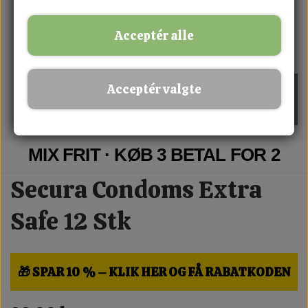
Acceptér alle
Acceptér valgte
MIX FRIT · KØB 3 BETAL FOR 2
Secura Condoms Extra
Safe 12 Stk
🎁 SPAR 10 % – KLIK HER OG FÅ RABATKODEN