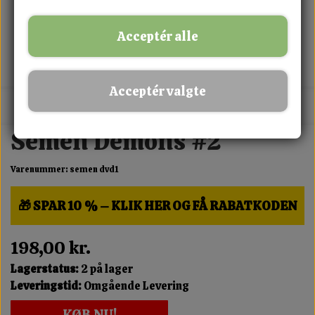
Acceptér alle
Acceptér valgte
MIX FRIT · KØB 3 BETAL FOR 2
Semen Demons #2
Varenummer: semen dvd1
🎁 SPAR 10 % – KLIK HER OG FÅ RABATKODEN
198,00 kr.
Lagerstatus:
2 på lager
Leveringstid:
Omgående Levering
KØB NU!