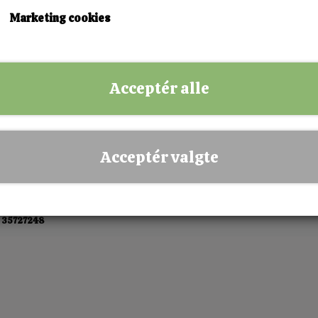
KØB NU!
Marketing cookies
✅ Hurtig levering
✅ Dansk webshop
Acceptér alle
✅ Fysisk butik i Esbjerg
✅ Sikker betaling
Acceptér valgte
 35727248