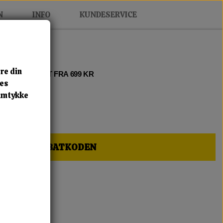
N
INFO
KUNDESERVICE
re din
 2 • FRI FRAGT FRA 699 KR
res
samtykke
HER OG FÅ RABATKODEN