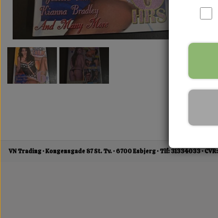
VN Trading
Kongensgade 87 St. Tv.
6700 Esbjerg
Tlf: 31334033
CVR: