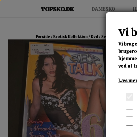
DAMESKO
H
Vi 
Forside
Erotisk Kollektion
Dvd
Sex Talk
Vi bruge
brugerop
hjemmes
ved at t
Læs mer