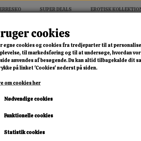
ERRESKO
SUPER DEALS
EROTISK KOLLEKTIO
bruger cookies
r egne cookies og cookies fra tredjeparter til at personalise
MIX FRIT • KØB 3 BETAL FOR
levelse, til markedsføring og til at undersøge, hvordan vo
ide anvendes af besøgende. Du kan altid tilbagekalde dit 
Sex Talk
rykke på linket 'Cookies' nederst på siden.
Varenummer: talk dvd3
e om cookies her
🎁 SPAR 10 % – KLIK 
Nødvendige cookies
149,00 kr.
Funktionelle cookies
Lagerstatus:
1 på lager
Leveringstid:
Omgående Levering
Statistik cookies