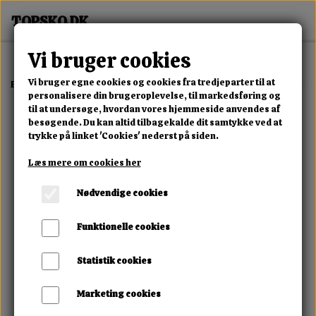
Vi bruger cookies
Vi bruger egne cookies og cookies fra tredjeparter til at
Forside
Erotisk Kollektion
Alle Produkter
Lock Fantasia Silicone 
personalisere din brugeroplevelse, til markedsføring og
til at undersøge, hvordan vores hjemmeside anvendes af
besøgende. Du kan altid tilbagekalde dit samtykke ved at
trykke på linket 'Cookies' nederst på siden.
Læs mere om cookies her
Nødvendige cookies
Funktionelle cookies
Statistik cookies
Marketing cookies