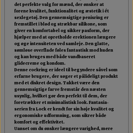
det perfekte valg for mænd, der ønsker at
forene kvalitet, funktionalitet og æstetik i ét
sexlegetøj. Den gennemsigtige penisring er
fremstillet i blød og strækbar silikone, som
giver en komfortabel og sikker pasform, der
hjælper med at opretholde erektionen længere
og øge intensiteten ved samleje. Den glatte,
sømløse overflade føles fantastisk mod huden
og kan bruges med både vandbaseret
glidecreme og kondom.
Denne cockring er ideel til begyndere såvel som
erfarne brugere, der søger et pålideligt produkt
med et diskret design. Takket være den
gennemsigtige farve fremstår den næsten
usynlig, hvilket gør den perfekt til dem, der
foretrækker et minimalistisk look. Fantasia-
serien fra Lock er kendt for sin høje kvalitet og
ergonomiske udformning, som sikrer både
komfort og effektivitet.
Uanset om du ønsker længere varighed, mere