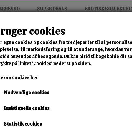
ERRESKO
SUPER DEALS
EROTISK KOLLEKTIO
bruger cookies
 Dada Sreni
r egne cookies og cookies fra tredjeparter til at personalise
MIX FRIT • KØB 3 BETAL FOR
levelse, til markedsføring og til at undersøge, hvordan vo
ide anvendes af besøgende. Du kan altid tilbagekalde dit 
Slave For Mistress Dada Sr
rykke på linket 'Cookies' nederst på siden.
Varenummer: dada dvd1
e om cookies her
🎁 SPAR 10 % – KLIK 
Nødvendige cookies
189,00 kr.
Funktionelle cookies
Lagerstatus:
1 på lager
Leveringstid:
Omgående Levering
Statistik cookies