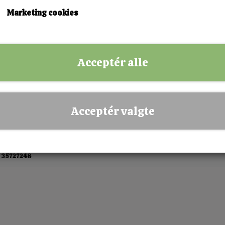
KØB NU!
Marketing cookies
✅ Hurtig levering
✅ Dansk webshop
Acceptér alle
✅ Fysisk butik i Esbjerg
✅ Sikker betaling
Acceptér valgte
 35727248