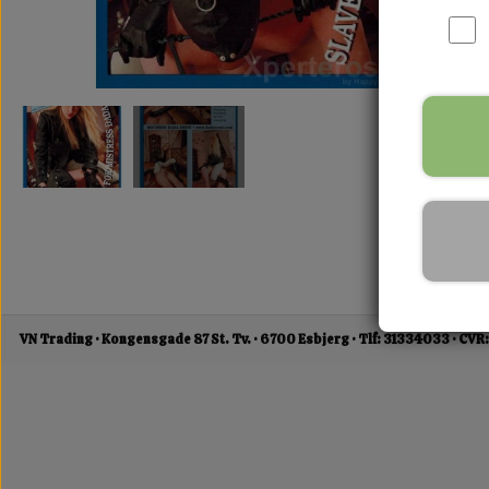
VN Trading
Kongensgade 87 St. Tv.
6700 Esbjerg
Tlf: 31334033
CVR: