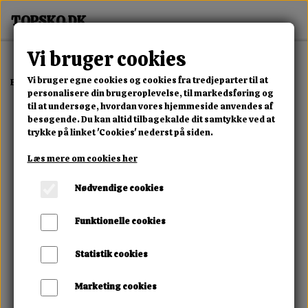
Vi bruger cookies
Vi bruger egne cookies og cookies fra tredjeparter til at
Forside
Erotisk Kollektion
Dvd
Smått & Gott
personalisere din brugeroplevelse, til markedsføring og
til at undersøge, hvordan vores hjemmeside anvendes af
besøgende. Du kan altid tilbagekalde dit samtykke ved at
trykke på linket 'Cookies' nederst på siden.
Læs mere om cookies her
Nødvendige cookies
Funktionelle cookies
Statistik cookies
Marketing cookies