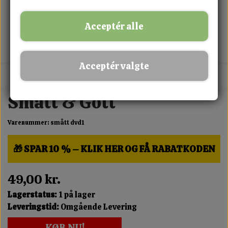
Acceptér alle
Acceptér valgte
MIX FRIT · KØB 3 BETAL FOR 2
Smått & Gott
Varenummer: smått dvd1
🎁 SPAR 10 % – KLIK HER OG FÅ RABATKODEN
49,00 kr.
Lagerstatus:
1 på lager
Leveringstid:
Omgående Levering
KØB NU!