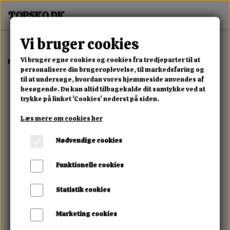
Vi bruger cookies
Vi bruger egne cookies og cookies fra tredjeparter til at
Forside
Erotisk Kollektion
Dvd
Smothering Bitches Volume 49
personalisere din brugeroplevelse, til markedsføring og
til at undersøge, hvordan vores hjemmeside anvendes af
besøgende. Du kan altid tilbagekalde dit samtykke ved at
trykke på linket 'Cookies' nederst på siden.
Læs mere om cookies her
Nødvendige cookies
Funktionelle cookies
Statistik cookies
Marketing cookies