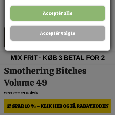
Acceptér alle
Acceptér valgte
MIX FRIT · KØB 3 BETAL FOR 2
Smothering Bitches
Volume 49
Varenummer: 49 dvd6
🎁 SPAR 10 % – KLIK HER OG FÅ RABATKODEN