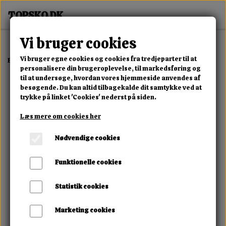
Vi bruger cookies
Vi bruger egne cookies og cookies fra tredjeparter til at
Forside
Erotisk Kollektion
Alle Produkter
Sort Sikkerhedssaks Ti
personalisere din brugeroplevelse, til markedsføring og
til at undersøge, hvordan vores hjemmeside anvendes af
besøgende. Du kan altid tilbagekalde dit samtykke ved at
trykke på linket 'Cookies' nederst på siden.
Læs mere om cookies her
Nødvendige cookies
Funktionelle cookies
Statistik cookies
Marketing cookies