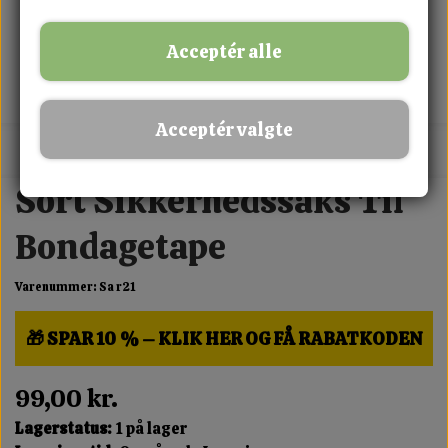
Acceptér alle
Acceptér valgte
MIX FRIT · KØB 3 BETAL FOR 2
Sort Sikkerhedssaks Til
Bondagetape
Varenummer: Sa r21
🎁 SPAR 10 % – KLIK HER OG FÅ RABATKODEN
99,00 kr.
Lagerstatus:
1 på lager