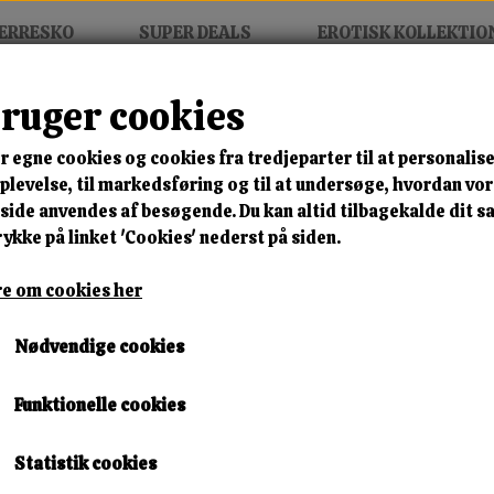
ERRESKO
SUPER DEALS
EROTISK KOLLEKTIO
bruger cookies
 1
r egne cookies og cookies fra tredjeparter til at personalise
MIX FRIT • KØB 3 BETAL FOR
levelse, til markedsføring og til at undersøge, hvordan vo
ide anvendes af besøgende. Du kan altid tilbagekalde dit 
Sperm Sponges Vol 1
rykke på linket 'Cookies' nederst på siden.
Varenummer: spong dvd3
e om cookies her
🎁 SPAR 10 % – KLIK 
Nødvendige cookies
198,00 kr.
Funktionelle cookies
Lagerstatus:
1 på lager
Leveringstid:
Omgående Levering
Statistik cookies