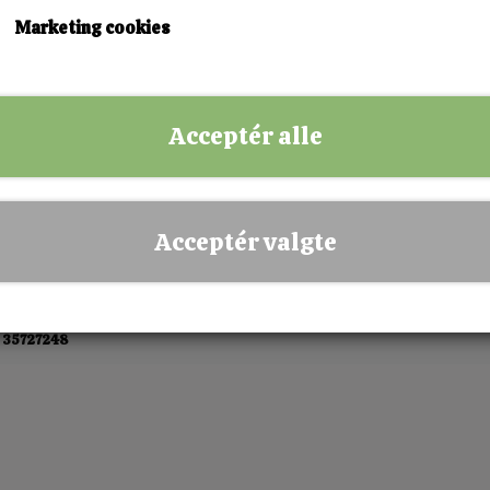
KØB NU!
Marketing cookies
✅ Hurtig levering
✅ Dansk webshop
Acceptér alle
✅ Fysisk butik i Esbjerg
✅ Sikker betaling
Acceptér valgte
 35727248