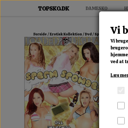
DAMESKO
H
Vi 
Forside
Erotisk Kollektion
Dvd
Sperm Sponges Vol
Vi bruge
brugerop
hjemmes
ved at t
Læs mer