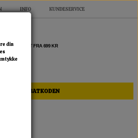
N
INFO
KUNDESERVICE
re din
 2 • FRI FRAGT FRA 699 KR
res
samtykke
HER OG FÅ RABATKODEN