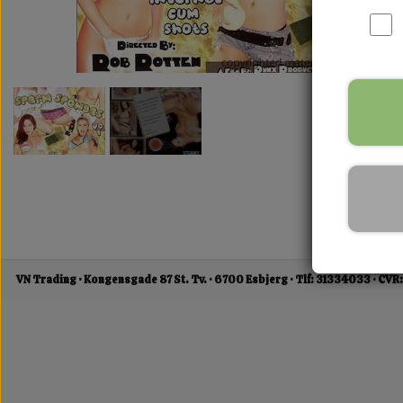
VN Trading
Kongensgade 87 St. Tv.
6700 Esbjerg
Tlf: 31334033
CVR: