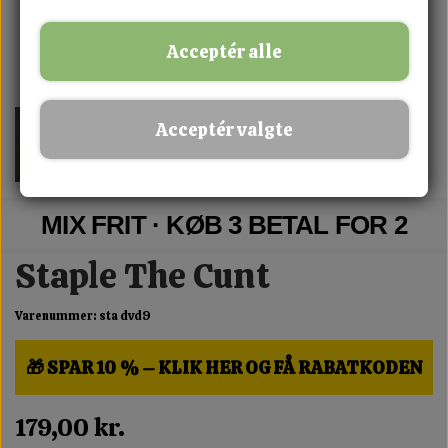
Acceptér alle
Acceptér valgte
MIX FRIT · KØB 3 BETAL FOR 2
Staple The Cunt
Varenummer: sta dvd9
🎁 SPAR 10 % – KLIK HER OG FÅ RABATKODEN
179,00 kr.