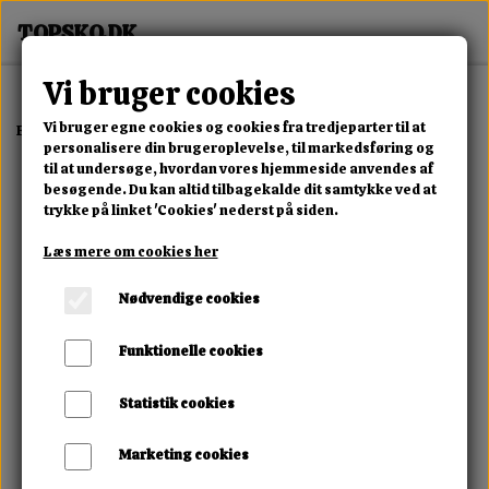
Vi bruger cookies
Vi bruger egne cookies og cookies fra tredjeparter til at
Forside
Erotisk Kollektion
Dvd
Staple The Cunt
personalisere din brugeroplevelse, til markedsføring og
til at undersøge, hvordan vores hjemmeside anvendes af
besøgende. Du kan altid tilbagekalde dit samtykke ved at
trykke på linket 'Cookies' nederst på siden.
Læs mere om cookies her
Nødvendige cookies
Funktionelle cookies
Statistik cookies
Marketing cookies