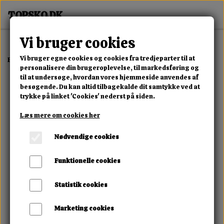
Vi bruger cookies
Vi bruger egne cookies og cookies fra tredjeparter til at
Forside
Erotisk Kollektion
Dvd
Teach Me
personalisere din brugeroplevelse, til markedsføring og
til at undersøge, hvordan vores hjemmeside anvendes af
besøgende. Du kan altid tilbagekalde dit samtykke ved at
trykke på linket 'Cookies' nederst på siden.
Læs mere om cookies her
Nødvendige cookies
Funktionelle cookies
Statistik cookies
Marketing cookies