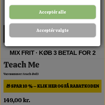
Acceptér alle
Acceptér valgte
MIX FRIT · KØB 3 BETAL FOR 2
Teach Me
Varenummer: teach dvd3
🎁 SPAR 10 % – KLIK HER OG FÅ RABATKODEN
149,00 kr.