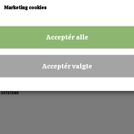
KØB NU!
Marketing cookies
✅ Hurtig levering
✅ Dansk webshop
Acceptér alle
✅ Fysisk butik i Esbjerg
✅ Sikker betaling
Acceptér valgte
 35727248