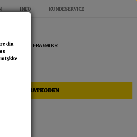
N
INFO
KUNDESERVICE
re din
 2 • FRI FRAGT FRA 699 KR
res
samtykke
HER OG FÅ RABATKODEN