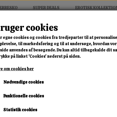
ERRESKO
SUPER DEALS
EROTISK KOLLEKTIO
bruger cookies
r egne cookies og cookies fra tredjeparter til at personalise
MIX FRIT • KØB 3 BETAL FOR
levelse, til markedsføring og til at undersøge, hvordan vo
ide anvendes af besøgende. Du kan altid tilbagekalde dit 
Under Arrest
rykke på linket 'Cookies' nederst på siden.
Varenummer: arrest dvd2
e om cookies her
🎁 SPAR 10 % – KLIK 
Nødvendige cookies
99,00 kr.
Funktionelle cookies
Lagerstatus:
1 på lager
Leveringstid:
Omgående Levering
Statistik cookies