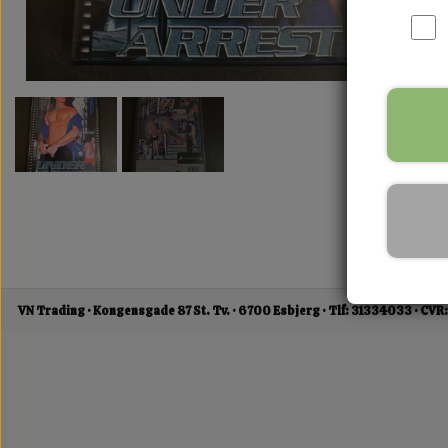
VN Trading
Kongensgade 87 St. Tv.
6700 Esbjerg
Tlf: 31334033
CVR: