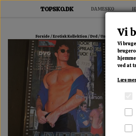
DAMESKO
H
Vi 
Forside
Erotisk Kollektion
Dvd
Under Arrest
Vi bruge
brugerop
hjemmes
ved at t
Læs mer