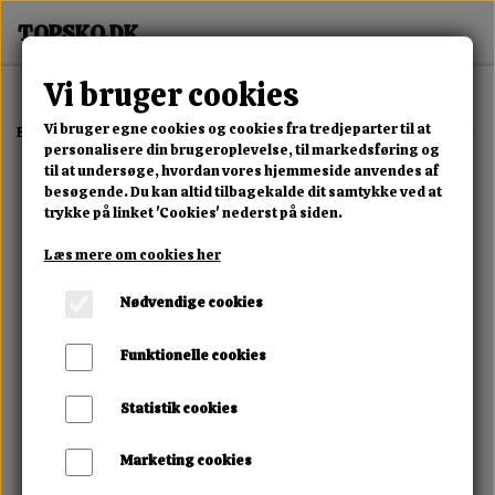
Vi bruger cookies
Vi bruger egne cookies og cookies fra tredjeparter til at
Forside
Erotisk Kollektion
Alle Produkter
Vedo Vacuum Penis Pum
personalisere din brugeroplevelse, til markedsføring og
til at undersøge, hvordan vores hjemmeside anvendes af
besøgende. Du kan altid tilbagekalde dit samtykke ved at
trykke på linket 'Cookies' nederst på siden.
Læs mere om cookies her
Nødvendige cookies
Funktionelle cookies
Statistik cookies
Marketing cookies