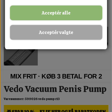
Acceptér alle
Acceptér valgte
MIX FRIT · KØB 3 BETAL FOR 2
Vedo Vacuum Penis Pump
Varenummer: 599026 vedo pump r13
🎁 SPAR 10 % – KLIK HER OG FÅ RABATKODEN