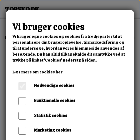
Vi bruger cookies
Vi bruger egne cookies og cookies fra tredjeparter til at
Forside
Erotisk Kollektion
Alle Produkter
Vegan Fetish Wrist Cuffs
personalisere din brugeroplevelse, til markedsføring og
til at undersøge, hvordan vores hjemmeside anvendes af
besøgende. Du kan altid tilbagekalde dit samtykke ved at
trykke på linket 'Cookies' nederst på siden.
Læs mere om cookies her
Nødvendige cookies
Funktionelle cookies
Statistik cookies
Marketing cookies