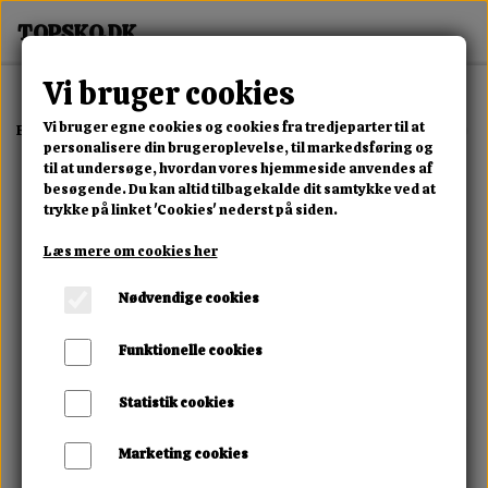
Vi bruger cookies
Vi bruger egne cookies og cookies fra tredjeparter til at
Forside
Erotisk Kollektion
Alle Produkter
Vibrating Intimate Spr
personalisere din brugeroplevelse, til markedsføring og
til at undersøge, hvordan vores hjemmeside anvendes af
besøgende. Du kan altid tilbagekalde dit samtykke ved at
trykke på linket 'Cookies' nederst på siden.
Læs mere om cookies her
Nødvendige cookies
Funktionelle cookies
Statistik cookies
Marketing cookies