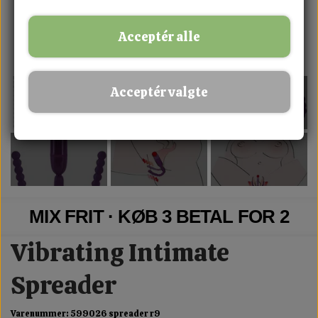
Acceptér alle
Acceptér valgte
MIX FRIT · KØB 3 BETAL FOR 2
Vibrating Intimate
Spreader
Varenummer: 599026 spreader r9