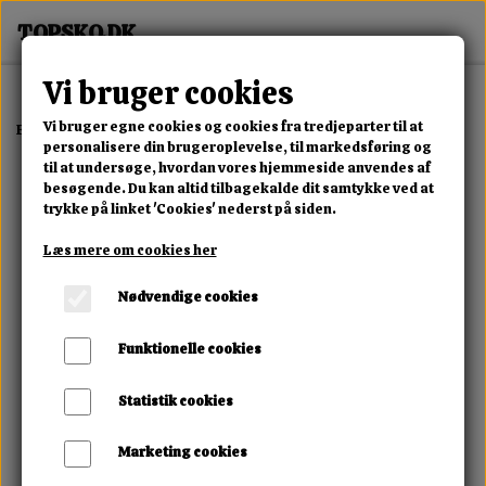
Vi bruger cookies
Vi bruger egne cookies og cookies fra tredjeparter til at
Forside
Erotisk Kollektion
Dvd
Whipped Ass The Audition
personalisere din brugeroplevelse, til markedsføring og
til at undersøge, hvordan vores hjemmeside anvendes af
besøgende. Du kan altid tilbagekalde dit samtykke ved at
trykke på linket 'Cookies' nederst på siden.
Læs mere om cookies her
Nødvendige cookies
Funktionelle cookies
Statistik cookies
Marketing cookies