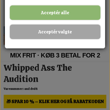
Acceptér alle
Acceptér valgte
MIX FRIT · KØB 3 BETAL FOR 2
Whipped Ass The
Audition
Varenummer: aud dvd4
🎁 SPAR 10 % – KLIK HER OG FÅ RABATKODEN