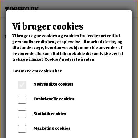
Vi bruger cookies
Vi bruger egne cookies og cookies fra tredjeparter til at
Forside
Erotisk Kollektion
Dvd
XXX Black Swappers
personalisere din brugeroplevelse, til markedsføring og
til at undersøge, hvordan vores hjemmeside anvendes af
besøgende. Du kan altid tilbagekalde dit samtykke ved at
trykke på linket 'Cookies' nederst på siden.
Læs mere om cookies her
Nødvendige cookies
Funktionelle cookies
Statistik cookies
Marketing cookies