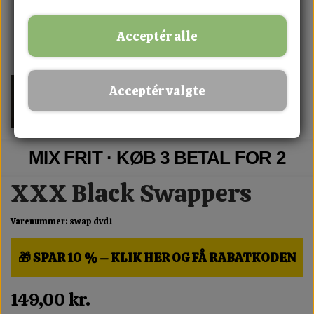
Acceptér alle
Acceptér valgte
MIX FRIT · KØB 3 BETAL FOR 2
XXX Black Swappers
Varenummer: swap dvd1
🎁 SPAR 10 % – KLIK HER OG FÅ RABATKODEN
149,00 kr.