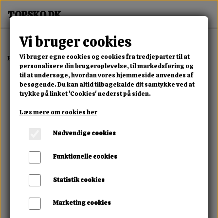
Vi bruger cookies
Vi bruger egne cookies og cookies fra tredjeparter til at
Forside
Erotisk Kollektion
Dvd
Zicken...Jetzt Seid Ihr Fallig
personalisere din brugeroplevelse, til markedsføring og
til at undersøge, hvordan vores hjemmeside anvendes af
besøgende. Du kan altid tilbagekalde dit samtykke ved at
trykke på linket 'Cookies' nederst på siden.
Læs mere om cookies her
Nødvendige cookies
Funktionelle cookies
Statistik cookies
Marketing cookies