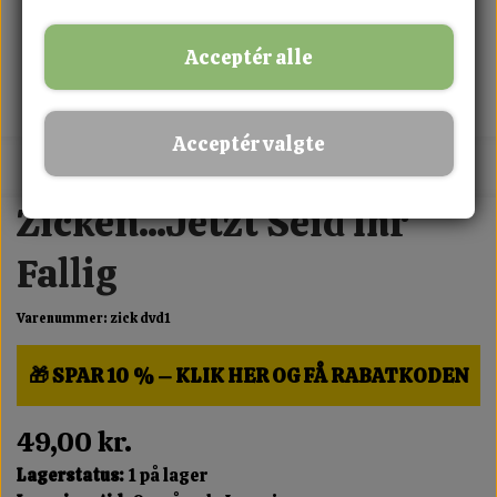
Acceptér alle
Acceptér valgte
MIX FRIT · KØB 3 BETAL FOR 2
Zicken...Jetzt Seid Ihr
Fallig
Varenummer: zick dvd1
🎁 SPAR 10 % – KLIK HER OG FÅ RABATKODEN
49,00 kr.
Lagerstatus:
1 på lager