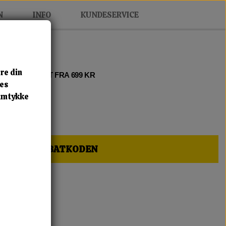
N
INFO
KUNDESERVICE
re din
 2 • FRI FRAGT FRA 699 KR
res
samtykke
HER OG FÅ RABATKODEN