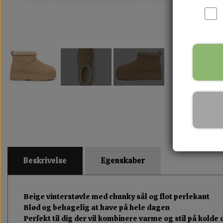
Beskrivelse
Egenskaber
Beige vinterstøvle med chunky sål og flot perlekant
Blød og behagelig at have på hele dagen
Perfekt til dig der vil kombinere varme og stil på kolde