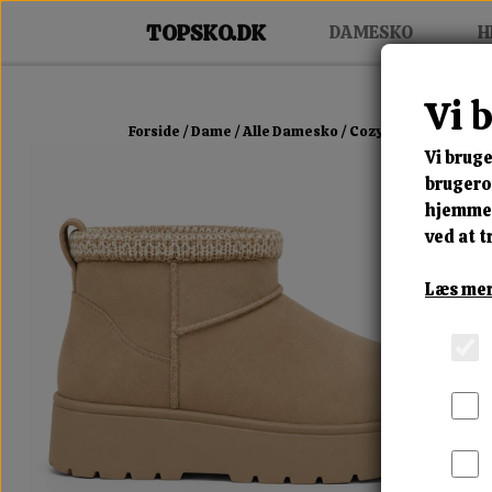
DAMESKO
H
Vi 
Forside
Dame
Alle Damesko
Cozy Platform Boot
Vi bruge
brugerop
hjemmes
ved at t
Læs mer