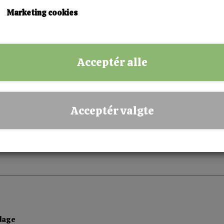
Marketing cookies
KØB NU!
Acceptér alle
✅ Hurtig levering
✅ Dansk webshop
✅ Fysisk butik i Esbjerg
Acceptér valgte
✅ Sikker betaling
 dage