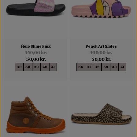
Holo Shine Pink
Peach Art Slides
149,00 kr.
150,00 kr.
50,00 kr.
50,00 kr.
36
38
39
40
41
36
37
38
39
40
41