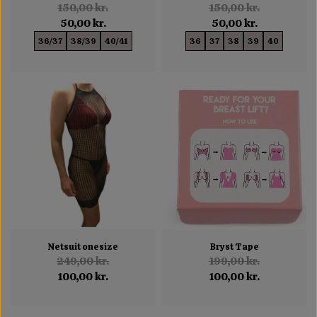
150,00 kr.
150,00 kr.
50,00 kr.
50,00 kr.
36/37
38/39
40/41
36
37
38
39
40
Netsuit onesize
Bryst Tape
249,00 kr.
199,00 kr.
100,00 kr.
100,00 kr.