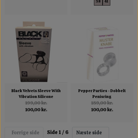
38
41
Black Velvets Sleeve With
Pepper Parties - Dobbelt
Vibration Silicone
Penisring
199,00 kr.
189,00 kr.
100,00 kr.
100,00 kr.
Side 1 / 6
Forrige side
Næste side