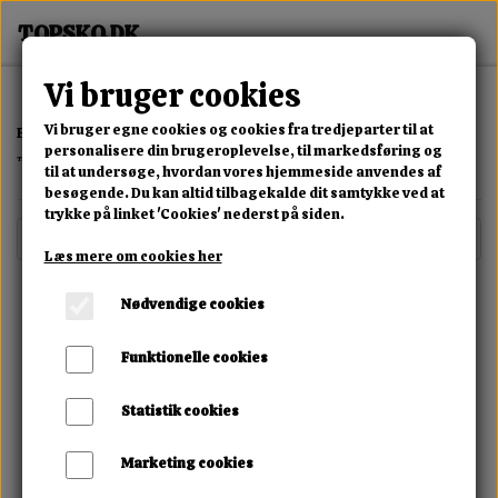
Vi bruger cookies
Vi bruger egne cookies og cookies fra tredjeparter til at
Forside
Tilbud
personalisere din brugeroplevelse, til markedsføring og
Tilbud
til at undersøge, hvordan vores hjemmeside anvendes af
besøgende. Du kan altid tilbagekalde dit samtykke ved at
trykke på linket 'Cookies' nederst på siden.
Filtre
Læs mere om cookies her
Pris
Nødvendige cookies
Størrelse
Funktionelle cookies
Farve
Statistik cookies
Lukning
Marketing cookies