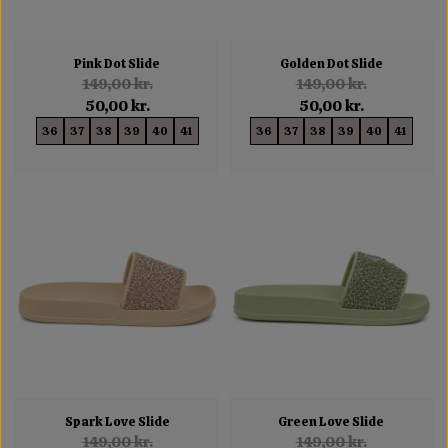
Pink Dot Slide
Golden Dot Slide
149,00 kr.
149,00 kr.
50,00 kr.
50,00 kr.
36
37
38
39
40
41
36
37
38
39
40
41
Spark Love Slide
Green Love Slide
149,00 kr.
149,00 kr.