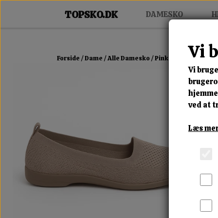
DAMESKO
H
Vi 
Forside
Dame
Alle Damesko
Pink Elegant Slip-In
Vi bruge
brugerop
hjemmes
ved at t
Læs mer