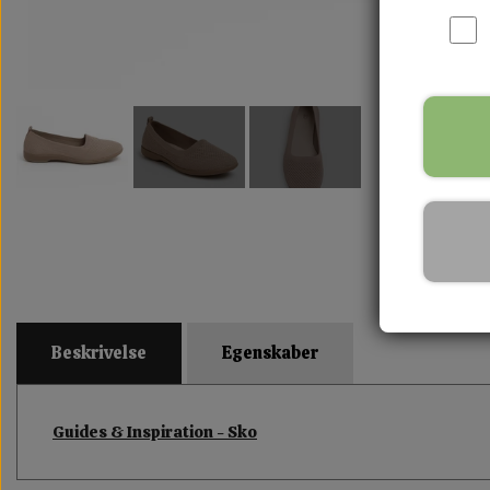
Beskrivelse
Egenskaber
Guides & Inspiration - Sko