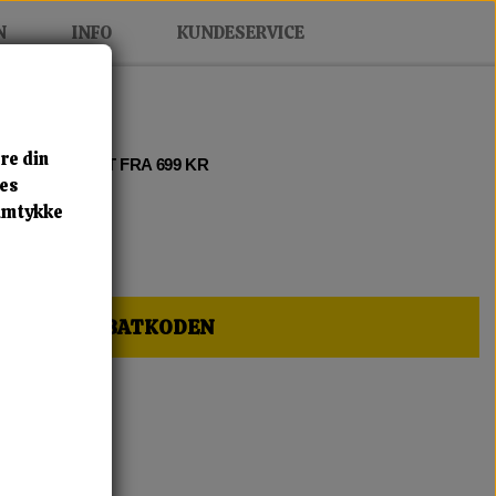
N
INFO
KUNDESERVICE
re din
 2 • FRI FRAGT FRA 699 KR
res
samtykke
HER OG FÅ RABATKODEN