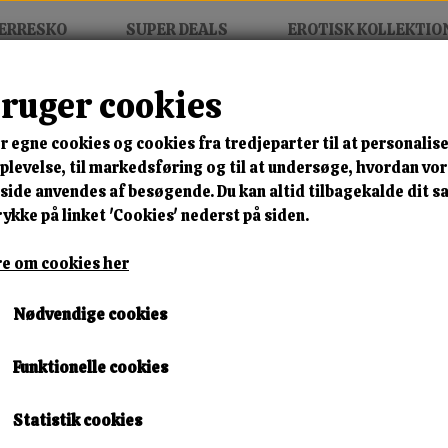
ERRESKO
SUPER DEALS
EROTISK KOLLEKTIO
bruger cookies
r egne cookies og cookies fra tredjeparter til at personalise
MIX FRIT • KØB 3 BETAL FOR
levelse, til markedsføring og til at undersøge, hvordan vo
ide anvendes af besøgende. Du kan altid tilbagekalde dit 
Pink Elegant Slip-In
rykke på linket 'Cookies' nederst på siden.
Varenummer: 2887 pink r32
e om cookies her
🎁 SPAR 10 % – KLIK 
Nødvendige cookies
250,00 kr.
Funktionelle cookies
Størrelse
Statistik cookies
36
37
38
39
40
41