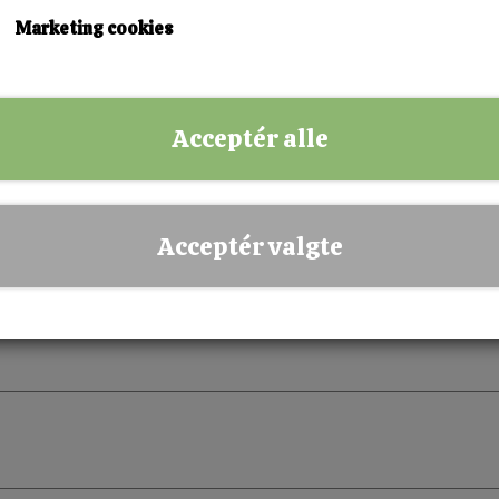
Marketing cookies
KØB NU!
Acceptér alle
✅ Hurtig levering
✅ Dansk webshop
✅ Fysisk butik i Esbjerg
Acceptér valgte
✅ Sikker betaling