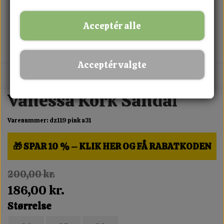
Acceptér alle
Acceptér valgte
MIX FRIT · KØB 3 BETAL FOR 2
Vanessa Kork Sandal
Varenummer: dz119 pink a31
🎁 SPAR 10 % – KLIK HER OG FÅ RABATKODEN
200,00 kr.
186,00 kr.
Størrelse