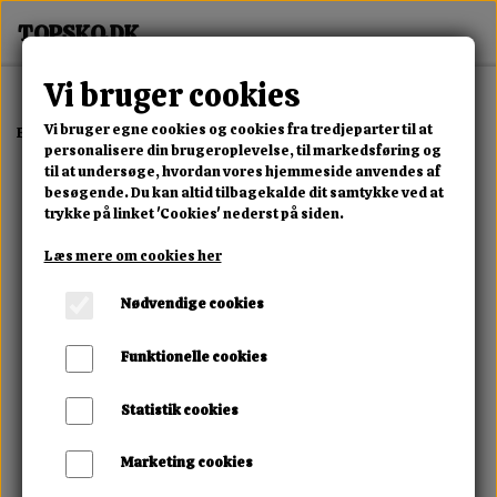
Vi bruger cookies
Vi bruger egne cookies og cookies fra tredjeparter til at
Forside
Dame
Alle Damesko
Vanessa Kork Sandal
personalisere din brugeroplevelse, til markedsføring og
til at undersøge, hvordan vores hjemmeside anvendes af
besøgende. Du kan altid tilbagekalde dit samtykke ved at
trykke på linket 'Cookies' nederst på siden.
Læs mere om cookies her
Nødvendige cookies
Funktionelle cookies
Statistik cookies
Marketing cookies