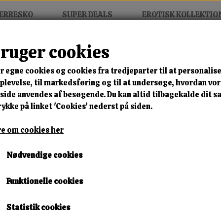
ERRESKO
SUPER DEALS
EROTISK KOLLEKTIO
bruger cookies
r egne cookies og cookies fra tredjeparter til at personalise
MIX FRIT • KØB 3 BETAL FOR
levelse, til markedsføring og til at undersøge, hvordan vo
ide anvendes af besøgende. Du kan altid tilbagekalde dit 
Vortex Neon Fusion
rykke på linket 'Cookies' nederst på siden.
Varenummer: g25 pink a37+38
e om cookies her
🎁 SPAR 10 % – KLIK 
Nødvendige cookies
500,00 kr.
Funktionelle cookies
Størrelse
Statistik cookies
36
37
38
39
41