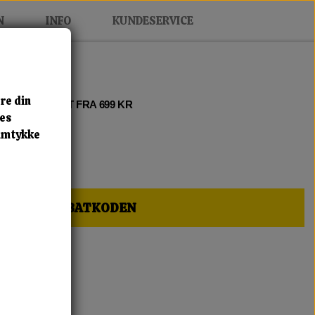
N
INFO
KUNDESERVICE
re din
 2 • FRI FRAGT FRA 699 KR
res
samtykke
HER OG FÅ RABATKODEN