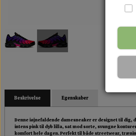
Beskrivelse
Egenskaber
Denne iøjnefaldende damesneaker er designet til dig, 
intens pink til dyb lilla, sat mod sorte, svungne kontur
komfort hele dagen. Perfekt til både streetwear, træn