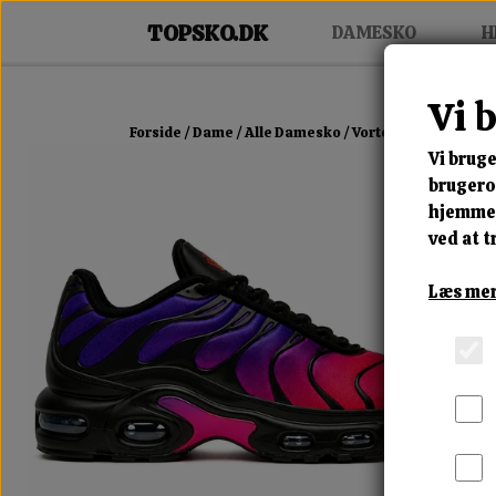
DAMESKO
H
Vi 
Forside
Dame
Alle Damesko
Vortex Neon Fusion
Vi bruge
brugerop
hjemmes
ved at t
Læs mer