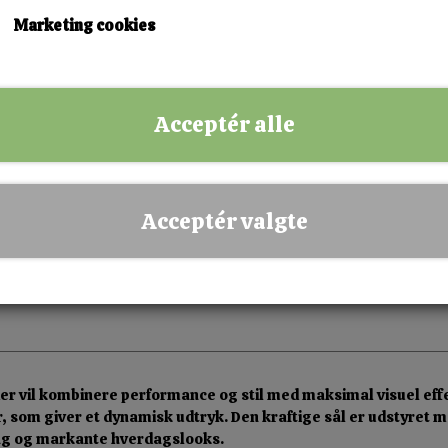
Marketing cookies
KØB NU!
Acceptér alle
✅ Hurtig levering
✅ Dansk webshop
✅ Fysisk butik i Esbjerg
Acceptér valgte
✅ Sikker betaling
der vil kombinere performance og stil med maksimal visuel eff
er, som giver et dynamisk udtryk. Den kraftige sål er udstyret
ing og markante hverdagslooks.