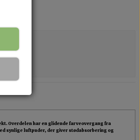
ekt. Overdelen har en glidende farveovergang fra
 med synlige luftpuder, der giver stødabsorbering og