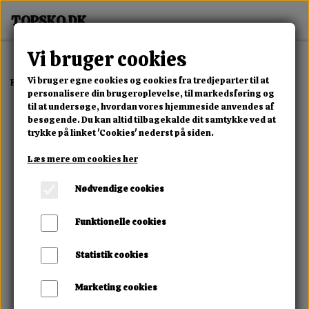
Vi bruger cookies
Vi bruger egne cookies og cookies fra tredjeparter til at
Forside
Dame
Alle Damesko
Milano Luxe Wedge Sneaker
personalisere din brugeroplevelse, til markedsføring og
til at undersøge, hvordan vores hjemmeside anvendes af
besøgende. Du kan altid tilbagekalde dit samtykke ved at
trykke på linket 'Cookies' nederst på siden.
Læs mere om cookies her
Nødvendige cookies
Funktionelle cookies
Statistik cookies
Marketing cookies