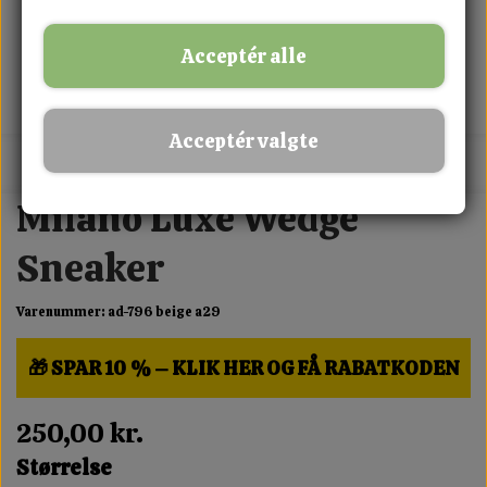
Acceptér alle
Acceptér valgte
MIX FRIT · KØB 3 BETAL FOR 2
Milano Luxe Wedge
Sneaker
Varenummer: ad-796 beige a29
🎁 SPAR 10 % – KLIK HER OG FÅ RABATKODEN
250,00 kr.
Størrelse