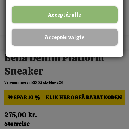
Acceptér alle
Acceptér valgte
MIX FRIT · KØB 3 BETAL FOR 2
Bella Denim Platform
Sneaker
Varenummer: nb5305 skyblue a36
🎁 SPAR 10 % – KLIK HER OG FÅ RABATKODEN
275,00 kr.
Størrelse