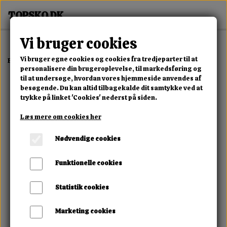
Vi bruger cookies
Vi bruger egne cookies og cookies fra tredjeparter til at
Forside
Dame
Alle Damesko
Bella Denim Platform Sneaker
personalisere din brugeroplevelse, til markedsføring og
til at undersøge, hvordan vores hjemmeside anvendes af
besøgende. Du kan altid tilbagekalde dit samtykke ved at
trykke på linket 'Cookies' nederst på siden.
Læs mere om cookies her
Nødvendige cookies
Funktionelle cookies
Statistik cookies
Marketing cookies