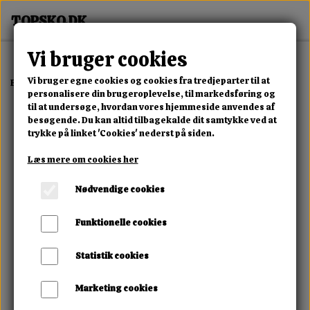
Vi bruger cookies
Vi bruger egne cookies og cookies fra tredjeparter til at
Forside
Dame
Alle Damesko
Skyline Luxe Sneaker
personalisere din brugeroplevelse, til markedsføring og
til at undersøge, hvordan vores hjemmeside anvendes af
besøgende. Du kan altid tilbagekalde dit samtykke ved at
trykke på linket 'Cookies' nederst på siden.
Læs mere om cookies her
Nødvendige cookies
Funktionelle cookies
Statistik cookies
Marketing cookies