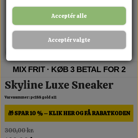
Acceptér alle
Acceptér valgte
MIX FRIT · KØB 3 BETAL FOR 2
Skyline Luxe Sneaker
Varenummer: pc188 gold a11
🎁 SPAR 10 % – KLIK HER OG FÅ RABATKODEN
300,00 kr.