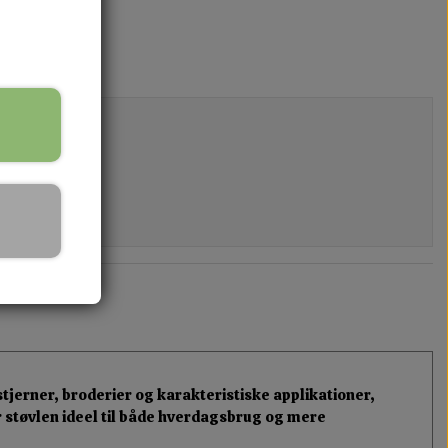
jerner, broderier og karakteristiske applikationer,
ør støvlen ideel til både hverdagsbrug og mere