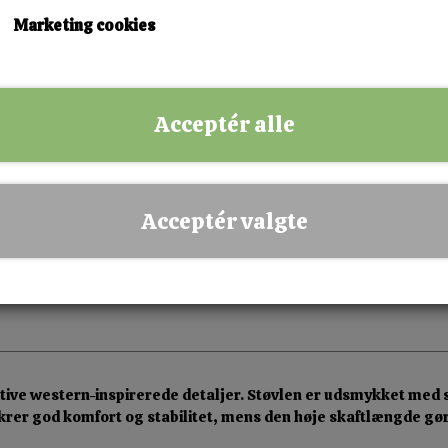
Marketing cookies
KØB NU!
Acceptér alle
✅ Hurtig levering
✅ Dansk webshop
✅ Fysisk butik i Esbjerg
Acceptér valgte
✅ Sikker betaling
ive western-inspirerede detaljer. Støvlen er udsmykket med st
 sikrer god komfort og stabilitet, mens den høje skaftlængde g