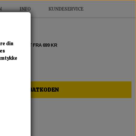
N
INFO
KUNDESERVICE
re din
 2 • FRI FRAGT FRA 699 KR
res
samtykke
HER OG FÅ RABATKODEN