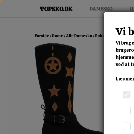
DAMESKO
H
Vi 
Forside
Dame
Alle Damesko
Boho Star Tall Boot
Vi bruge
brugerop
hjemmes
ved at t
Læs mer