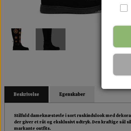
Beskrivelse
Egenskaber
Stilfuld dameknæstøvle i sort ruskindslook med dekorat
der giver et råt og eksklusivt udtryk. Den kraftige sål
markante outfits.