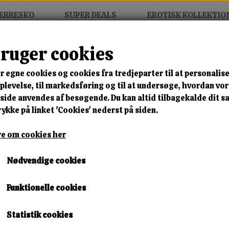
ERRESKO
SUPER DEALS
EROTISK KOLLEKTIO
bruger cookies
r egne cookies og cookies fra tredjeparter til at personalise
MIX FRIT • KØB 3 BETAL FOR
levelse, til markedsføring og til at undersøge, hvordan vo
ide anvendes af besøgende. Du kan altid tilbagekalde dit 
Boho Star Tall Boot
rykke på linket 'Cookies' nederst på siden.
Varenummer: jh20-76 black b20
e om cookies her
🎁 SPAR 10 % – KLIK 
Nødvendige cookies
400,00 kr.
Funktionelle cookies
Størrelse
Statistik cookies
36
37
38
39
40