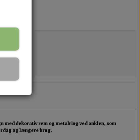
sign med dekorativ rem og metalring ved anklen, som
hverdag og længere brug.