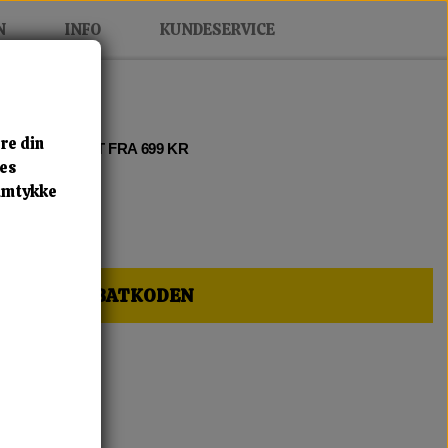
N
INFO
KUNDESERVICE
re din
 2 • FRI FRAGT FRA 699 KR
res
samtykke
HER OG FÅ RABATKODEN