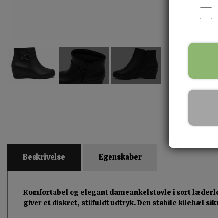
Beskrivelse
Egenskaber
Komfortabel og elegant dameankelstøvle i sort læderlo
giver et diskret, stilfuldt udtryk. Den stabile kilehæl s