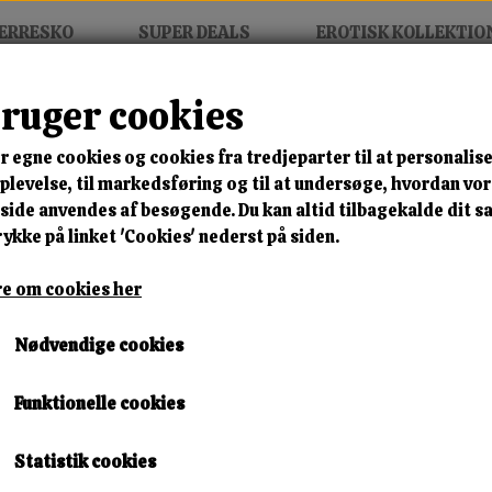
ERRESKO
SUPER DEALS
EROTISK KOLLEKTIO
bruger cookies
 Boot
r egne cookies og cookies fra tredjeparter til at personalise
MIX FRIT • KØB 3 BETAL FOR
levelse, til markedsføring og til at undersøge, hvordan vo
ide anvendes af besøgende. Du kan altid tilbagekalde dit 
Noira Buckle Wedge Boot
rykke på linket 'Cookies' nederst på siden.
Varenummer: w35 b27
e om cookies her
🎁 SPAR 10 % – KLIK 
Nødvendige cookies
350,00 kr.
Funktionelle cookies
Størrelse
Statistik cookies
37
38
39
40
41
42