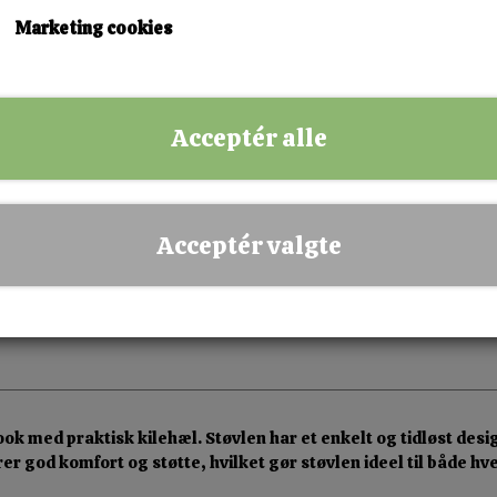
Marketing cookies
KØB NU!
Acceptér alle
✅ Hurtig levering
✅ Dansk webshop
✅ Fysisk butik i Esbjerg
Acceptér valgte
✅ Sikker betaling
ok med praktisk kilehæl. Støvlen har et enkelt og tidløst de
ikrer god komfort og støtte, hvilket gør støvlen ideel til både 