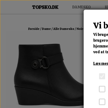
DAMESKO
H
Vi 
Forside
Dame
Alle Damesko
Noira Buckle Wedge
Vi bruge
brugerop
hjemmes
ved at t
Læs mer