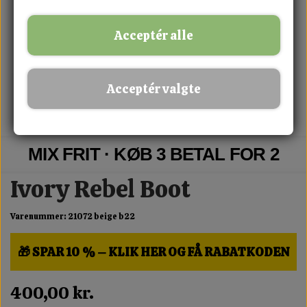
Acceptér alle
Acceptér valgte
MIX FRIT · KØB 3 BETAL FOR 2
Ivory Rebel Boot
Varenummer: 21072 beige b22
🎁 SPAR 10 % – KLIK HER OG FÅ RABATKODEN
400,00 kr.