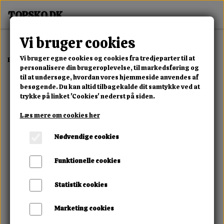
Vi bruger cookies
Vi bruger egne cookies og cookies fra tredjeparter til at
Forside
Dame
Alle Damesko
Ivory Rebel Boot
personalisere din brugeroplevelse, til markedsføring og
til at undersøge, hvordan vores hjemmeside anvendes af
besøgende. Du kan altid tilbagekalde dit samtykke ved at
trykke på linket 'Cookies' nederst på siden.
Læs mere om cookies her
Nødvendige cookies
Funktionelle cookies
Statistik cookies
Marketing cookies