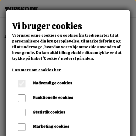
Vi bruger cookies
Vi bruger egne cookies og cookies fra tredjeparter til at
Forside
Dame
Alle Damesko
Love Rebel Boot
personalisere din brugeroplevelse, til markedsføring og
til at undersøge, hvordan vores hjemmeside anvendes af
besøgende. Du kan altid tilbagekalde dit samtykke ved at
trykke på linket 'Cookies' nederst på siden.
Læs mere om cookies her
Nødvendige cookies
Funktionelle cookies
Statistik cookies
Marketing cookies