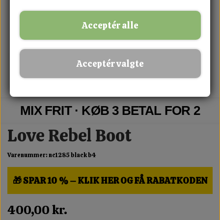
Acceptér alle
Acceptér valgte
MIX FRIT · KØB 3 BETAL FOR 2
Love Rebel Boot
Varenummer: nc1285 black b4
🎁 SPAR 10 % – KLIK HER OG FÅ RABATKODEN
400,00 kr.