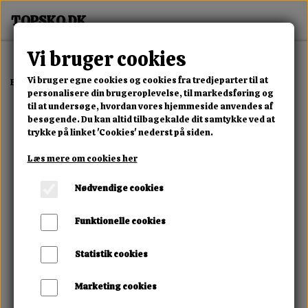
Vi bruger cookies
Vi bruger egne cookies og cookies fra tredjeparter til at
Forside
Dame
Alle Damesko
Noira Stud Heel Boot
personalisere din brugeroplevelse, til markedsføring og
til at undersøge, hvordan vores hjemmeside anvendes af
besøgende. Du kan altid tilbagekalde dit samtykke ved at
trykke på linket 'Cookies' nederst på siden.
Læs mere om cookies her
Nødvendige cookies
Funktionelle cookies
Statistik cookies
Marketing cookies