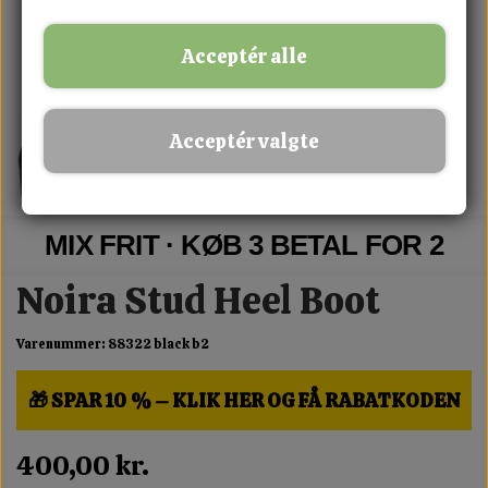
Acceptér alle
Acceptér valgte
MIX FRIT · KØB 3 BETAL FOR 2
Noira Stud Heel Boot
Varenummer: 88322 black b2
🎁 SPAR 10 % – KLIK HER OG FÅ RABATKODEN
400,00 kr.