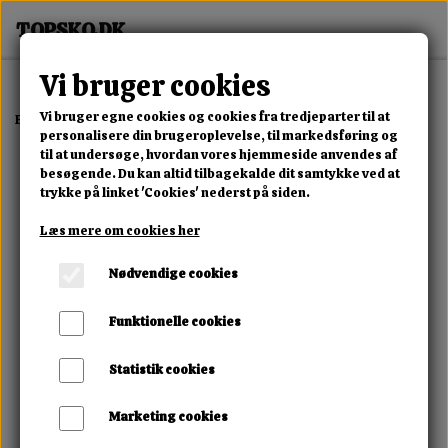
Vi bruger cookies
Vi bruger egne cookies og cookies fra tredjeparter til at
Forside
Dame
Alle Damesko
Montera Crest Chelsea Boot
personalisere din brugeroplevelse, til markedsføring og
til at undersøge, hvordan vores hjemmeside anvendes af
besøgende. Du kan altid tilbagekalde dit samtykke ved at
trykke på linket 'Cookies' nederst på siden.
Læs mere om cookies her
Nødvendige cookies
Funktionelle cookies
Statistik cookies
Marketing cookies