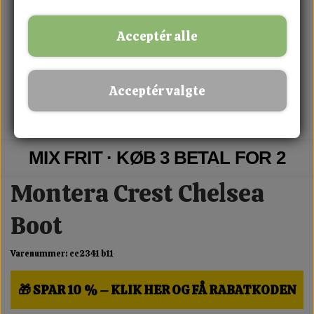
Acceptér alle
Acceptér valgte
MIX FRIT · KØB 3 BETAL FOR 2
Montera Crest Chelsea
Boot
Varenummer: cc2341 b11
🎁 SPAR 10 % – KLIK HER OG FÅ RABATKODEN