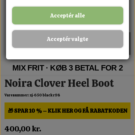
Acceptér alle
Acceptér valgte
MIX FRIT · KØB 3 BETAL FOR 2
Noira Clover Heel Boot
Varenummer: xj-650 black r98
🎁 SPAR 10 % – KLIK HER OG FÅ RABATKODEN
400,00 kr.