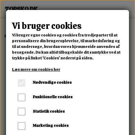
Vi bruger cookies
Vi bruger egne cookies og cookies fra tredjeparter til at
Forside
Dame
Alle Damesko
Noira Clover Heel Boot
personalisere din brugeroplevelse, til markedsføring og
til at undersøge, hvordan vores hjemmeside anvendes af
besøgende. Du kan altid tilbagekalde dit samtykke ved at
trykke på linket 'Cookies' nederst på siden.
Læs mere om cookies her
Nødvendige cookies
Funktionelle cookies
Statistik cookies
Marketing cookies